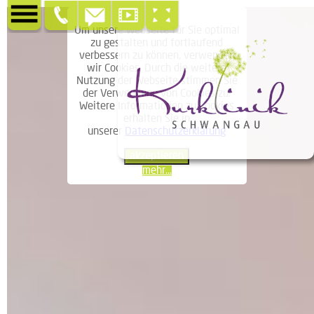
Um unsere Webseite für Sie optimal
zu gestalten und fortlaufend
verbessern zu können, verwenden
wir Cookies. Durch die weitere
Nutzung der Webseite stimmen Sie
der Verwendung von Cookies zu.
Weitere Informationen zu Cookies
erhalten Sie in
unserer
Datenschutzerklärung
akzeptieren
mehr...