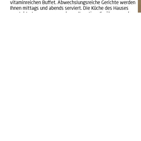
vitaminreichen Buffet. Abwechslungsreiche Gerichte werden
Ihnen mittags und abends serviert. Die Küche des Hauses
versteht etwas von gesunder, vollwertiger Ernährung und
legt größten Wert auf Qualität und Frische der Produkte.
Sonnenterrasse, Aufenthaltsraum, zusätzlicher Fernsehraum
mit Internetarbeitsplatz, sonnige Liegewiese,
Tischtennisraum, geschützte Parkplätze und absperrbare
Fahrradgarage tragen zu Ihrem Komfort bei. Und überall
umsorgt Sie der aufmerksame Service eines familiär
geführten Hauses.
ÜBER UNS
TEAM
INDIKATIONEN
THERAPIE-ANGEBOT
WOHNEN
UMGEBUNG